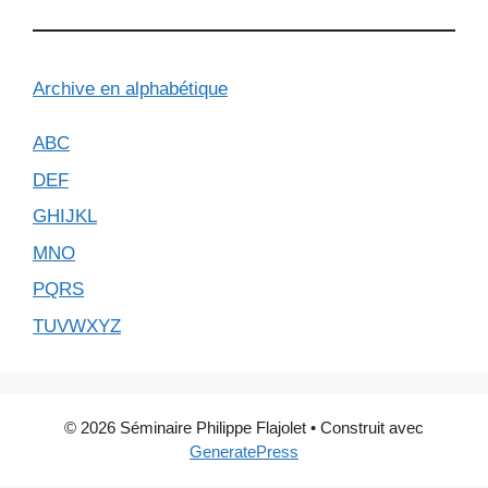
Archive en alphabétique
ABC
DEF
GHIJKL
MNO
PQRS
TUVWXYZ
© 2026 Séminaire Philippe Flajolet
• Construit avec
GeneratePress