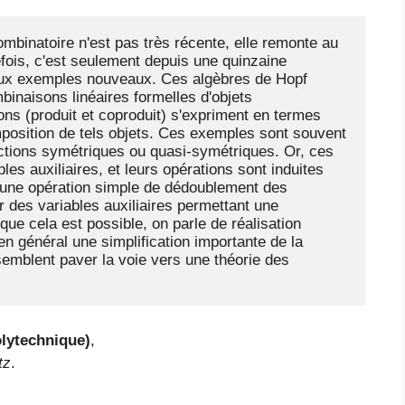
ombinatoire n'est pas très récente, elle remonte au 
ois, c'est seulement depuis une quinzaine 
eux exemples nouveaux. Ces algèbres de Hopf 
naisons linéaires formelles d'objets 
ons (produit et coproduit) s'expriment en termes 
osition de tels objets. Ces exemples sont souvent 
tions symétriques ou quasi-symétriques. Or, ces 
es auxiliaires, et leurs opérations sont induites 
t une opération simple de dédoublement des 
r des variables auxiliaires permettant une 
ue cela est possible, on parle de réalisation 
en général une simplification importante de la 
semblent paver la voie vers une théorie des 
lytechnique)
,
tz
.