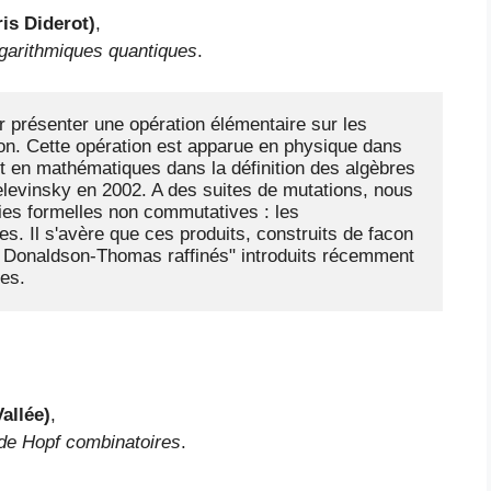
is Diderot)
,
ogarithmiques quantiques
.
résenter une opération élémentaire sur les 
ion. Cette opération est apparue en physique dans 
t en mathématiques dans la définition des algèbres 
evinsky en 2002. A des suites de mutations, nous 
ies formelles non commutatives : les 
s. Il s'avère que ces produits, construits de facon 
de Donaldson-Thomas raffinés" introduits récemment 
es.
allée)
,
 de Hopf combinatoires
.