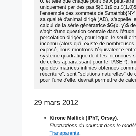
0, et telle que chaque point de A peut-être a
uniquement par des pas $(0,1)$ ou $(1,0)$. 
l'ensemble des sommets de $\mathbb{N}^2$ 
sa qualité d'animal dirigé (AD), s'appelle 
calcul de la série génératrice $G(x, y)$ des
s'agit d'une question centrale dans l'étude
percolation dirigée, pour lequel le seuil crit
inconnu (alors qu'il existe de nombreuses
exposé, nous montrons l'équivalence entre l
système quadratique dont les inconnues so
de celles apparaissant pour le TASEP). I
que des matrices infinies obtenues comme 
réécriture", sont "solutions naturelles" de
pour l'une d'elle, devrait permettre de calc
29 mars 2012
Kirone Mallick (IPhT, Orsay)
,
Fluctuations du courant dans le modè
Transparents
.