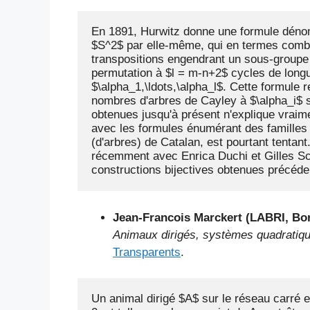
En 1891, Hurwitz donne une formule dénom
$S^2$ par elle-même, qui en termes combi
transpositions engendrant un sous-groupe t
permutation à $l = m-n+2$ cycles de longue
$\alpha_1,\ldots,\alpha_l$. Cette formule re
nombres d'arbres de Cayley à $\alpha_i$
obtenues jusqu'à présent n'explique vraime
avec les formules énumérant des familles d
(d'arbres) de Catalan, est pourtant tentant
récemment avec Enrica Duchi et Gilles Sch
constructions bijectives obtenues précéde
Jean-Francois Marckert (LABRI, Bo
Animaux dirigés, systèmes quadratiqu
Transparents
.
Un animal dirigé $A$ sur le réseau carré e