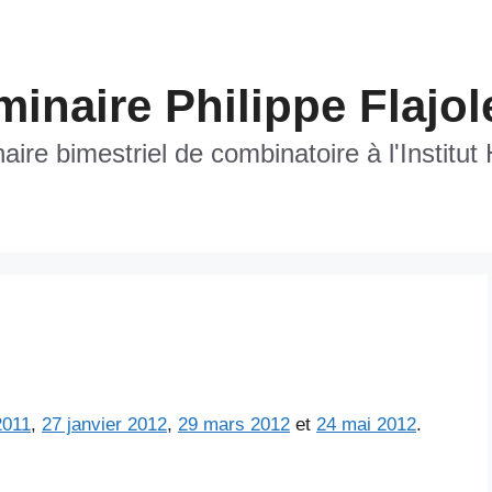
inaire Philippe Flajol
ire bimestriel de combinatoire à l'Institut
2011
,
27 janvier 2012
,
29 mars 2012
et
24 mai 2012
.