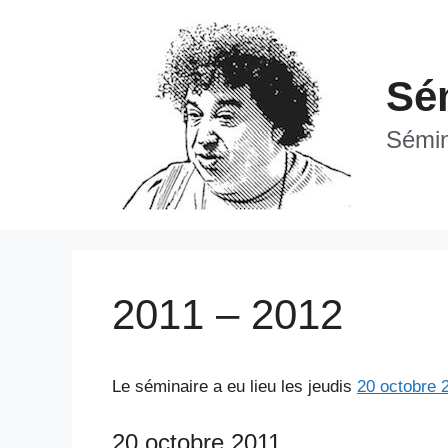
Aller
au
contenu
Sém
Sémina
2011 – 2012
Le séminaire a eu lieu les jeudis
20 octobre 
20 octobre 2011