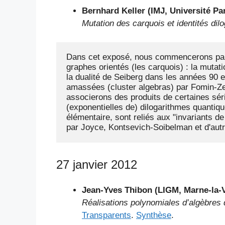
Bernhard Keller (IMJ, Université Par
Mutation des carquois et identités dil
Dans cet exposé, nous commencerons par p
graphes orientés (les carquois) : la mutat
la dualité de Seiberg dans les années 90 e
amassées (cluster algebras) par Fomin-Zel
associerons des produits de certaines sér
(exponentielles de) dilogarithmes quantique
élémentaire, sont reliés aux "invariants 
par Joyce, Kontsevich-Soibelman et d'autr
27 janvier 2012
Jean-Yves Thibon (LIGM, Marne-la-V
Réalisations polynomiales d’algèbres
Transparents
.
Synthèse
.