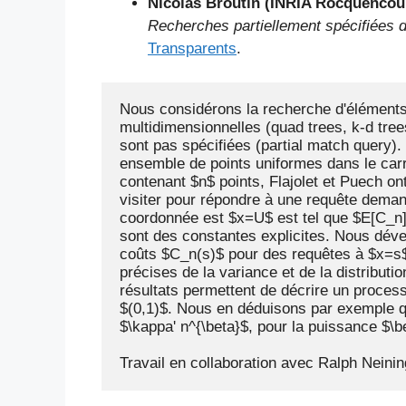
Nicolas Broutin (INRIA Rocquencou
Recherches partiellement spécifiées 
Transparents
.
Nous considérons la recherche d'éléments
multidimensionnelles (quad trees, k-d tree
sont pas spécifiées (partial match query)
ensemble de points uniformes dans le carr
contenant $n$ points, Flajolet et Puech o
visiter pour répondre à une requête deman
coordonnée est $x=U$ est tel que $E[C_n]\
sont des constantes explicites. Nous déve
coûts $C_n(s)$ pour des requêtes à $x=s$ 
précises de la variance et de la distributio
résultats permettent de décrire un process
$(0,1)$. Nous en déduisons par exemple que
$\kappa' n^{\beta}$, pour la puissance $\
Travail en collaboration avec Ralph Neini