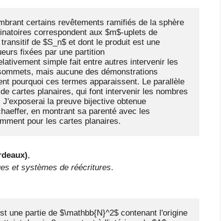
brant certains revêtements ramifiés de la sphère 
natoires correspondent aux $m$-uplets de 
ransitif de $S_n$ et dont le produit est une 
urs fixées par une partition 
lativement simple fait entre autres intervenir les 
 sommets, mais aucune des démonstrations 
nt pourquoi ces termes apparaissent. Le parallèle 
e cartes planaires, qui font intervenir les nombres 
. J'exposerai la preuve bijective obtenue 
aeffer, en montrant sa parenté avec les 
mment pour les cartes planaires.
rdeaux)
,
es et systèmes de réécritures
.
st une partie de $\mathbb{N}^2$ contenant l'origine 