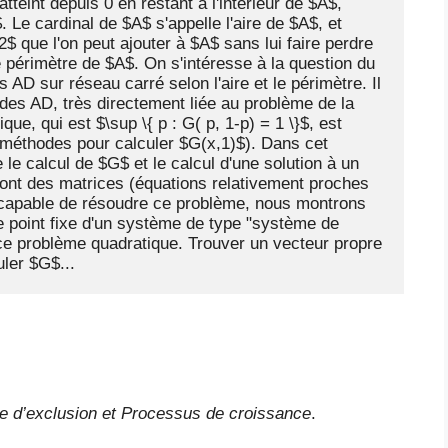
tteint depuis 0 en restant à l'intérieur de $A$, 
Le cardinal de $A$ s'appelle l'aire de $A$, et 
que l'on peut ajouter à $A$ sans lui faire perdre 
le périmètre de $A$. On s'intéresse à la question du 
 AD sur réseau carré selon l'aire et le périmètre. Il 
 des AD, très directement liée au problème de la 
ique, qui est $\sup \{ p : G( p, 1-p) = 1 \}$, est 
 méthodes pour calculer $G(x,1)$). Dans cet 
e calcul de $G$ et le calcul d'une solution à un 
nt des matrices (équations relativement proches 
ncapable de résoudre ce problème, nous montrons 
point fixe d'un système de type "système de 
 ce problème quadratique. Trouver un vecteur propre 
uler $G$...
le d’exclusion et Processus de croissance
.