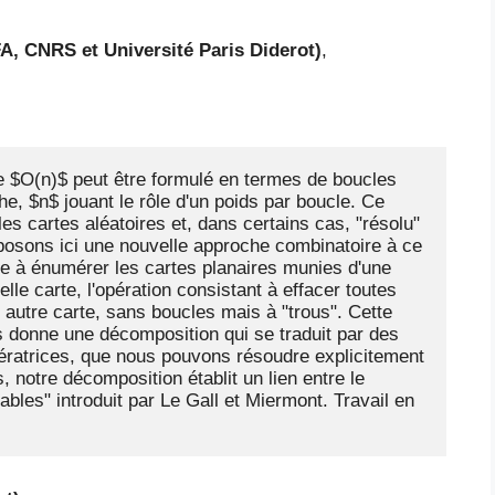
A, CNRS et Université Paris Diderot)
,
le $O(n)$ peut être formulé en termes de boucles 
he, $n$ jouant le rôle d'un poids par boucle. Ce 
s cartes aléatoires et, dans certains cas, "résolu" 
oposons ici une nouvelle approche combinatoire à ce 
 à énumérer les cartes planaires munies d'une 
lle carte, l'opération consistant à effacer toutes 
 autre carte, sans boucles mais à "trous". Cette 
is donne une décomposition qui se traduit par des 
nératrices, que nous pouvons résoudre explicitement 
 notre décomposition établit un lien entre le 
bles" introduit par Le Gall et Miermont. Travail en 