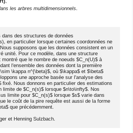
rt)
,
dans les arbres multidimensionnels
.
 dans des structures de données 
s), en particulier lorsque certaines coordonnées ne 
. Nous supposons que les données consistent en un 
é unité. Pour ce modèle, dans une structure 
nt montré que le nombre de noeuds $C_n(U)$ à 
dant l'ensemble des données dont la première 
sim \kappa n^{\beta}$, où $\kappa$ et $\beta$ 
loppons une approche basée sur l'analyse des 
fixé. Nous donnons en particulier des estimations 
n limite de $C_n(s)$ lorsque $n\to\infty$. Nos 
us limite pour $C_n(s)$ lorsque $s$ varie dans 
 le coût de la pire requête est aussi de la forme 
beta$ que précédemment.

nger et Henning Sulzbach.