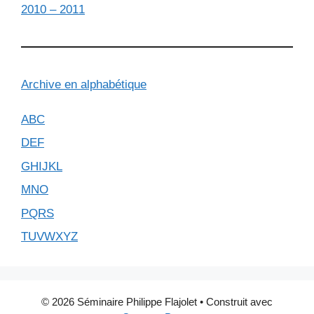
2010 – 2011
Archive en alphabétique
ABC
DEF
GHIJKL
MNO
PQRS
TUVWXYZ
© 2026 Séminaire Philippe Flajolet
• Construit avec