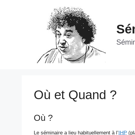
Aller
au
contenu
Sém
Sémina
Où et Quand ?
Où ?
Le séminaire a lieu habituellement à l’
IHP
(pl