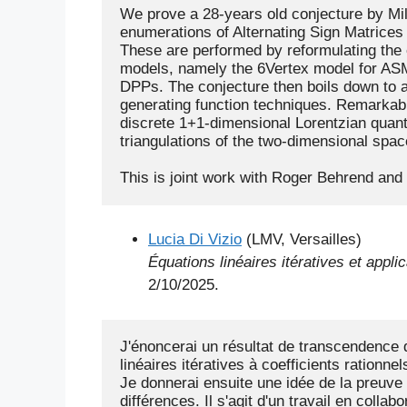
We prove a 28-years old conjecture by Mi
enumerations of Alternating Sign Matrices
These are performed by reformulating the e
models, namely the 6Vertex model for ASM
DPPs. The conjecture then boils down to a 
generating function techniques. Remarkably,
discrete 1+1-dimensional Lorentzian quan
triangulations of the two-dimensional space
This is joint work with Roger Behrend and 
Lucia Di Vizio
(LMV, Versailles)
Équations linéaires itératives et appl
2/10/2025.
J'énoncerai un résultat de transcendence di
linéaires itératives à coefficients rationnel
Je donnerai ensuite une idée de la preuve 
différences. Il s'agit d'un travail en coll