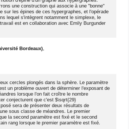
 notion d'épine d'un graphe aux hypergraphes. 
rrons une construction qui associe à une "bonne" 
e sur les épines de ces hypergraphes, et l'opérade 
ns lequel s'intègrent notamment le simplexe, le 
travail est en collaboration avec Emily Burgunder 
iversité Bordeaux)
,
eux cercles plongés dans la sphère. Le paramètre 
'est un problème ouvert de déterminer l'exposant de 
dres lorsque l'on fait croître le nombre 
ter conjecturent que c'est $\sqrt{29}
xposé sera de présenter deux résultats de 
'une sous classe de méandres. Le premier 
ue la second paramètre est fixé et le second 
tain rang lorsque le premier paramètre est fixé.