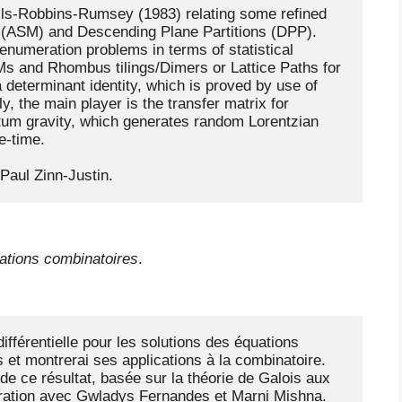
lls-Robbins-Rumsey (1983) relating some refined 
 (ASM) and Descending Plane Partitions (DPP). 
numeration problems in terms of statistical 
s and Rhombus tilings/Dimers or Lattice Paths for 
determinant identity, which is proved by use of 
 the main player is the transfer matrix for 
tum gravity, which generates random Lorentzian 
-time.

Paul Zinn-Justin.
ications combinatoires
.
fférentielle pour les solutions des équations 
s et montrerai ses applications à la combinatoire.  
de ce résultat, basée sur la théorie de Galois aux 
aboration avec Gwladys Fernandes et Marni Mishna.
