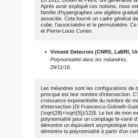
En 2011, Dosen et Petric ont généralisé la
Après avoir expliqué ces notions, nous ve
famille d'hypergraphes une algèbre gradué
associée. Cela fournit un cadre général da
cube, l'associaèdre et le permutoèdre. Ce 
et Pierre-Louis Curien.
Vincent Delecroix (CNRS, LaBRI, Un
Polynomialité dans les méandres
.
29/11/18.
Les méandres sont les configurations de d
principal est leur nombre d'intersection. C
croissance exponentielle du nombre de méan
d'intersection (Di Francesco-Golinelli-Guit
(\sqrt{29}+\sqrt{5})/12)$. Le but de mon e
polynomialité pour un comptage bi-varié d
démontre un équivalent asymptotique lorsq
démontre la polynomialité à partir d'un cer