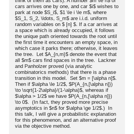
think of them as cars). A number $m \le n$ of 
cars arrives one by one, and car $i$ wishes to 
park at node $S_i$, $1 \le i \le m$, where 
$S_1, S_2, \ldots, S_m$ are i.i.d. uniform 
random variables on $ [n] $. If a car arrives at 
a space which is already occupied, it follows 
the unique path oriented towards the root until 
the first time it encounters an empty space, in 
which case it parks there; otherwise, it leaves 
the tree.  Let $A_{n,m}$ denote the event that 
all $m$ cars find spaces in the tree.  Lackner 
and Panholzer proved (via analytic 
combinatorics methods) that there is a phase 
transition in this model.  Set $m = [\alpha n]$. 
Then if $\alpha \le 1/2$, $P(A_{n,[\alpha n]}) 
\to \sqrt{1-2\alpha}/(1-\alpha)$, whereas if 
$\alpha > 1/2$ we have $P(A_{n,[\alpha n]}) 
\to 0$.  (In fact, they proved more precise 
asymptotics in $n$ for $\alpha \ge 1/2$.)  In 
this talk, I will give a probabilistic explanation 
for this phenomenon, and an alternative proof 
via the objective method. 
