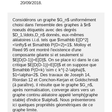
20/09/2018.
Considérons un graphe $G_n$ uniformément 
choisi dans l'ensemble des graphes à $n$ 
noeuds étiquetés avec des degrés 
$D_1,\ldots,D_n$ donnés, eux-mêmes 
aléatoires i.i.d. tels que $\mathbb E[D^2]
<\infty$ et $\mathbb P(D=2)<1$. Molloy et 
Reed 95 ont montré l'existence d'une 
composante géante si et seulement si 
$E[D(D-1)]>E[D]$. On se place ici dans le cas 
critique $E[D(D-1)]=E[D]$ et on suppose que 
$\mathbb P(D=k) \sim c k^{-2-\alpha}$, 
$1<\alpha<2$. Des travaux de Joseph 14, 
Riordan 12 et Conchon-Kerjan et Goldschmidt 
(à paraître), il résulte que le graphe $G_n$, 
après normalisation, converge alors vers un 
graphe continu aléatoire appelé \emph{graphe 
stable} d'indice $\alpha$. Nous présenterons 
ici quelques propriétés géométriques de ce 
graphe limite.
