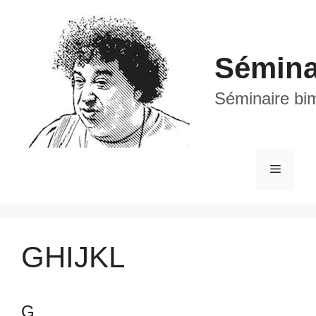
Aller
au
contenu
Séminai
Séminaire bim
Menu
GHIJKL
G