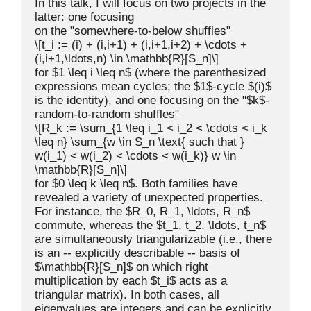
In this talk, I will focus on two projects in the 
latter: one focusing

on the "somewhere-to-below shuffles" 

\[t_i := (i) + (i,i+1) + (i,i+1,i+2) + \cdots + 
(i,i+1,\ldots,n) \in \mathbb{R}[S_n]\]

for $1 \leq i \leq n$ (where the parenthesized 
expressions mean cycles; the $1$-cycle $(i)$ 
is the identity), and one focusing on the "$k$-
random-to-random shuffles" 

\[R_k := \sum_{1 \leq i_1 < i_2 < \cdots < i_k 
\leq n} \sum_{w \in S_n \text{ such that } 
w(i_1) < w(i_2) < \cdots < w(i_k)} w \in 
\mathbb{R}[S_n]\]

for $0 \leq k \leq n$. Both families have 
revealed a variety of unexpected properties. 
For instance, the $R_0, R_1, \ldots, R_n$ 
commute, whereas the $t_1, t_2, \ldots, t_n$ 
are simultaneously triangularizable (i.e., there 
is an -- explicitly describable -- basis of 
$\mathbb{R}[S_n]$ on which right 
multiplication by each $t_i$ acts as a 
triangular matrix). In both cases, all 
eigenvalues are integers and can be explicitly 